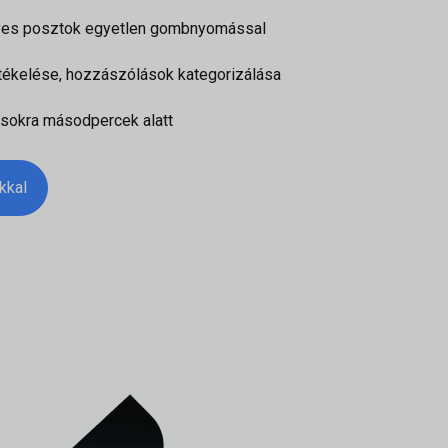
yes posztok egyetlen gombnyomással
tékelése, hozzászólások kategorizálása
ásokra másodpercek alatt
kkal