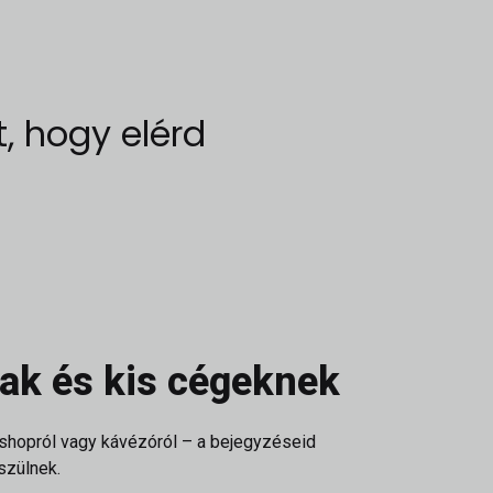
t, hogy elérd
ak és kis cégeknek
shopról vagy kávézóról – a bejegyzéseid
észülnek.