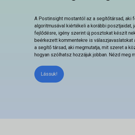
A Postinsight mostantól az a segítőtársad, aki fe
algoritmusával kiértékeli a korábbi posztjaidat, 
fejlődésre, igény szerint új posztokat készít ne
beérkezett kommentekre is válaszjavaslatokat a
a segítő társad, aki megmutatja, mit szeret a k
hogyan szólhatsz hozzájuk jobban. Nézd meg 
Lássuk!