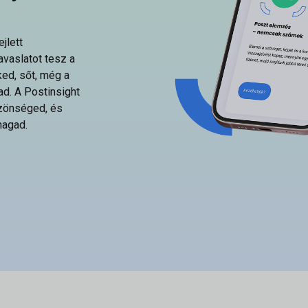
jlett
javaslatot tesz a
ked, sőt, még a
d. A Postinsight
özönséged, és
magad.