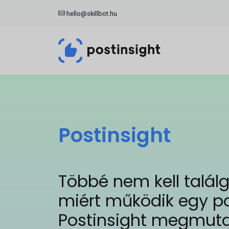
hello@skillbot.hu
Postinsight
Többé nem kell talál
miért működik egy po
Postinsight megmuta