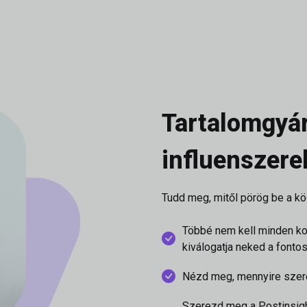
Tartalomgyá
influenszer
Tudd meg, mitől pörög be a kö
Többé nem kell minden ko
kiválogatja neked a fonto
Nézd meg, mennyire szere
Szerezd meg a Postinsigh