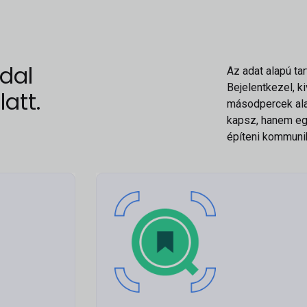
dal
Az adat alapú ta
Bejelentkezel, k
att.
másodpercek ala
kapsz, hanem egy
építeni kommuni