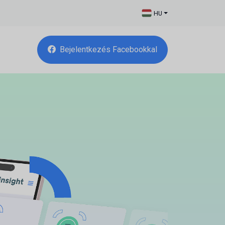
HU
Bejelentkezés Facebookkal