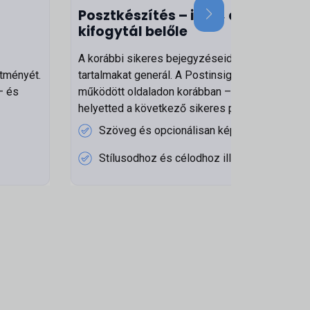
Posztkészítés – ihlet, amikor
kifogytál belőle
A korábbi sikeres bejegyzéseid alapján új
ítményét.
tartalmakat generál. A Postinsight elemzi, mi
– és
működött oldaladon korábban – és elkészíti
helyetted a következő sikeres posztot
Szöveg és opcionálisan kép
Stílusodhoz és célodhoz illesztve