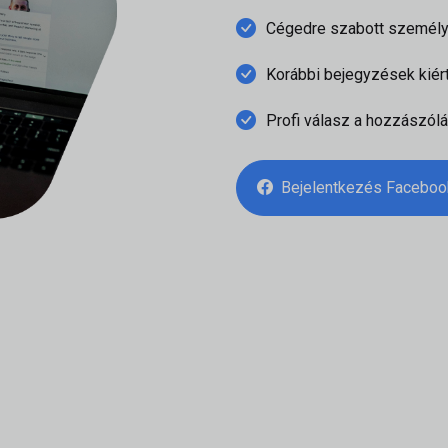
Cégedre szabott személ
Korábbi bejegyzések kiér
Profi válasz a hozzászól
Bejelentkezés Faceboo