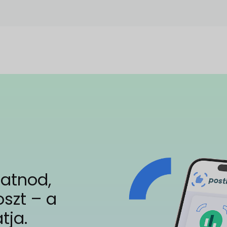
gatnod,
szt – a
tja.