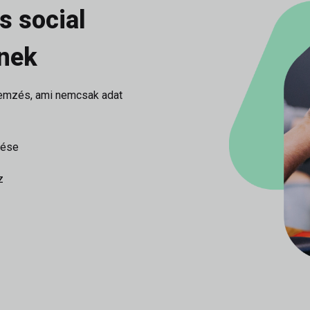
s social
nek
 elemzés, ami nemcsak adat
zése
z