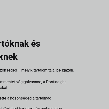
rtóknak és
eknek
zönséged – melyik tartalom talál be igazán.
mmentet végigolvasnod, a Postinsight
sakat
tte a közönséged a tartalmad
t Certified badge-et és mutasd meg