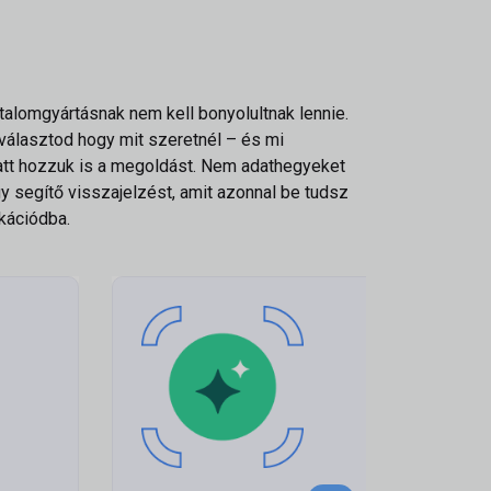
rtalomgyártásnak nem kell bonyolultnak lennie.
iválasztod hogy mit szeretnél – és mi
tt hozzuk is a megoldást. Nem adathegyeket
 segítő visszajelzést, amit azonnal be tudsz
kációdba.