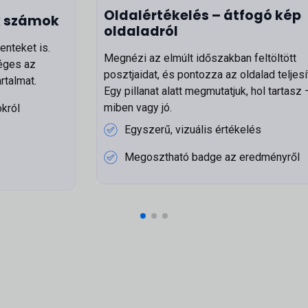
Oldalértékelés – átfogó kép
k számok
oldaladról
nteket is.
Megnézi az elmúlt időszakban feltöltött
éges az
posztjaidat, és pontozza az oldalad teljes
rtalmat.
Egy pillanat alatt megmutatjuk, hol tartasz 
miben vagy jó.
król
Egyszerű, vizuális értékelés
Megosztható badge az eredményről